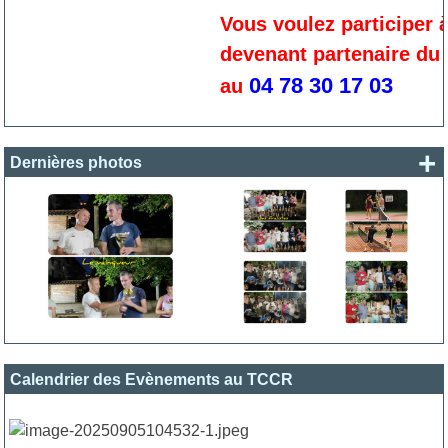
Vous voulez participer à l
devenant partenaire du T
04 78 30 17 03
au
+
Dernières photos
Calendrier des Evènements au TCCR