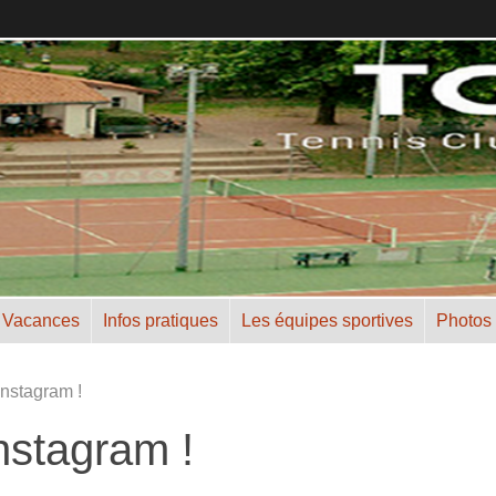
 Vacances
Infos pratiques
Les équipes sportives
Photos
nstagram !
nstagram !